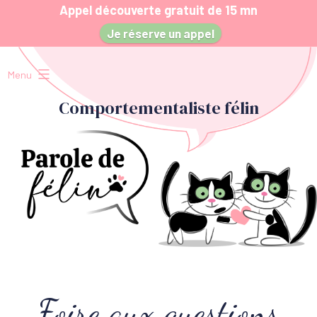
Appel découverte gratuit de 15 mn
Je réserve un appel
Aller
au
Menu
contenu
Comportementaliste félin Paris
Comportementaliste félin
Foire aux questions